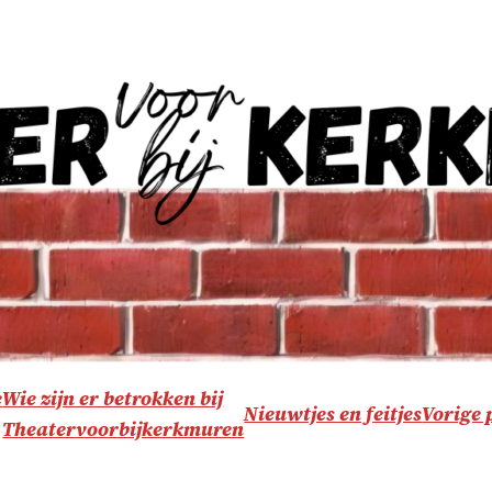
e
Wie zijn er betrokken bij
Nieuwtjes en feitjes
Vorige 
Theatervoorbijkerkmuren