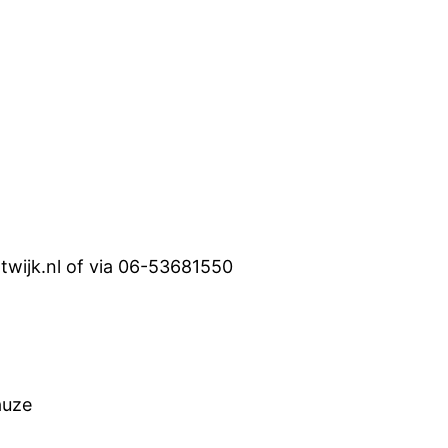
wijk.nl of via 06-53681550
auze