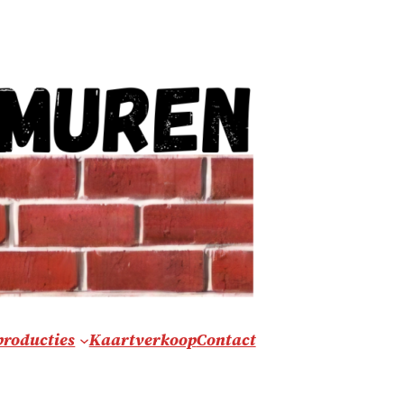
producties
Kaartverkoop
Contact